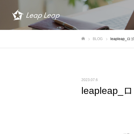
BLOG
leapleap_ロ
ホーム
2023.07.6
leapleap_