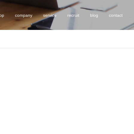
top
company
service
recruit
blog
contact